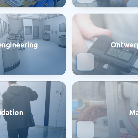
engineering
Ontwerp
idation
Ma