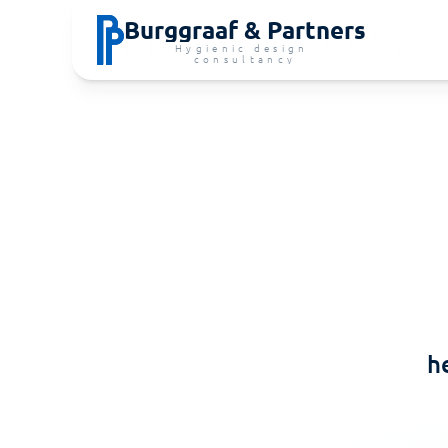
Burggraaf & Partners
Hygienic design 
consultancy
h