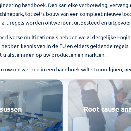
ineering handboek. Dan kan elke verbouwing, vervanging
hinepark, tot zelfs bouw van een compleet nieuwe locat
-art regels worden ontworpen, uitbesteed en uitgevoer
r diverse multinationals hebben we al dergelijke Engi
hebben kennis van in de EU en elders geldende regels,
t u afstemmen op uw producten en markten.
 u uw ontwerpen in een handboek wilt stroomlijnen, n
rsussen
Root cause ana