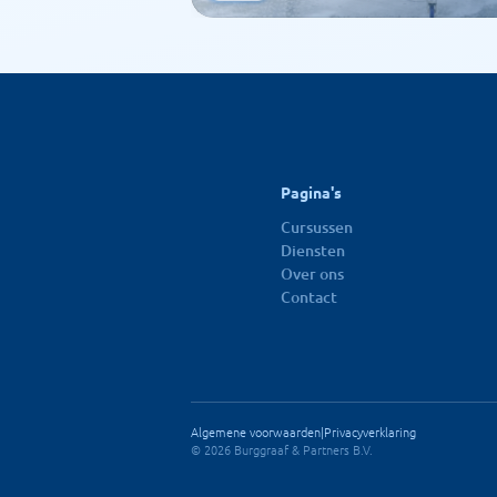
Pagina's
Cursussen
Diensten
Over ons
Contact
Algemene voorwaarden
|
Privacyverklaring
© 2026 Burggraaf & Partners B.V.