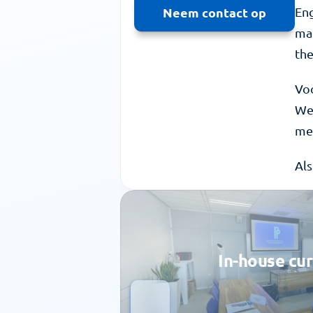
Neem contact op
Eng
mac
the
Voo
We 
me
Als
In-house cu