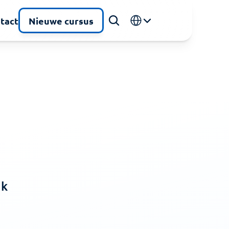
Select Language
tact
Nieuwe cursus
k 