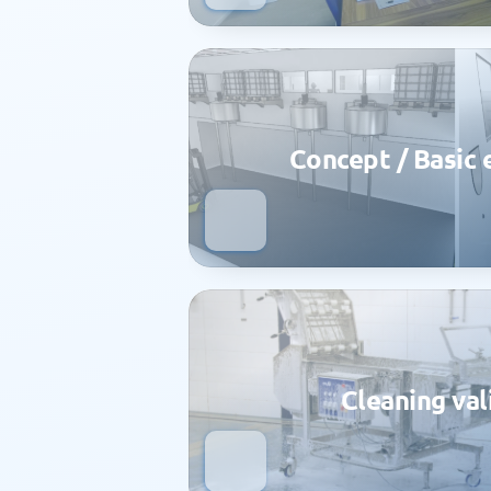
Concept / Basic 
Cleaning val