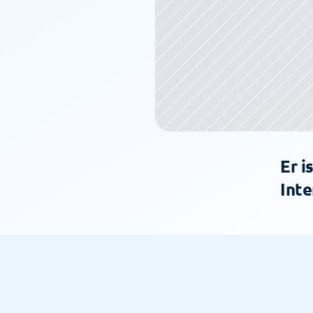
Er i
Inte