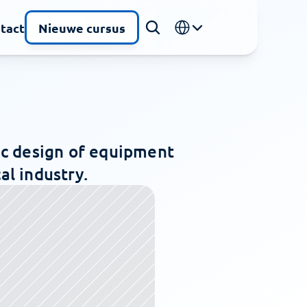
Select Language
tact
Nieuwe cursus
c design of equipment 
al industry.