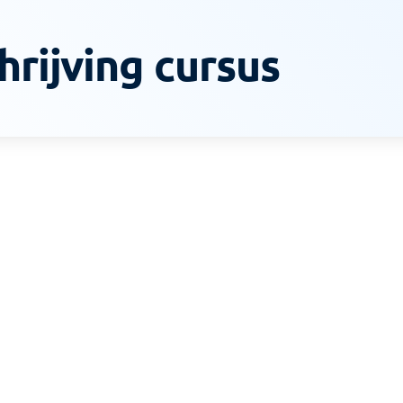
rijving cursus
1-DAAG
Hygië