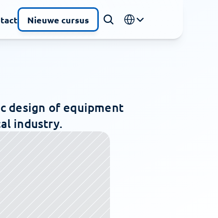
Select Language
tact
Nieuwe cursus
c design of equipment 
al industry.