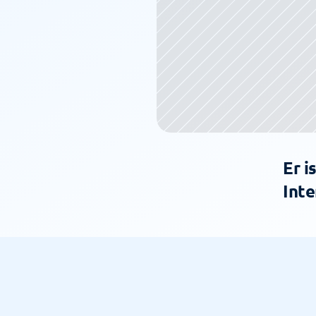
Er i
Inte