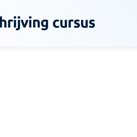
rijving cursus
1-DAAG
Hygië