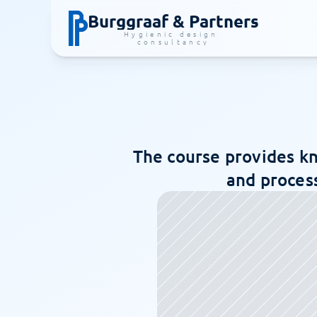
Burggraaf & Partners
Hygienic design 
consultancy
The course provides kn
and process